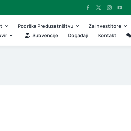
nt
Podrška Preduzetništvu
Za Investitore
vir
Subvencije
Događaji
Kontakt