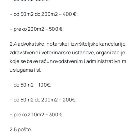
– od 50m2 do 200m2 – 400 €;
– preko 200m2 – 500 €;
2.4 advokatske, notarske i izvršiteljske kancelarije,
zdravstvene i veterinarske ustanove, organizacije
koje se bave računovodstvenim i administrativnim
uslugama i sl.
– do 50m2 – 100€;
– od 50m2 do 200m2 – 200€;
– preko 200m2 – 300 €;
2.5 pošte