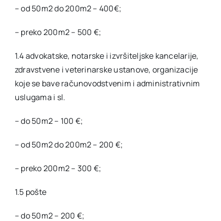
– od 50m2 do 200m2 – 400€;
– preko 200m2 – 500 €;
1.4 advokatske, notarske i izvršiteljske kancelarije,
zdravstvene i veterinarske ustanove, organizacije
koje se bave računovodstvenim i administrativnim
uslugama i sl.
– do 50m2 – 100 €;
– od 50m2 do 200m2 – 200 €;
– preko 200m2 – 300 €;
1.5 pošte
– do 50m2 – 200 €;