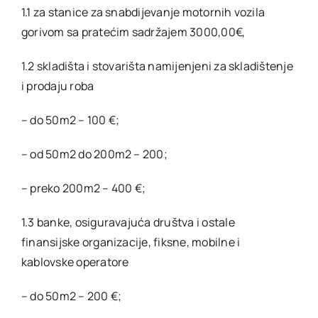
1.1 za stanice za snabdijevanje motornih vozila
gorivom sa pratećim sadržajem 3000,00€,
1.2 skladišta i stovarišta namijenjeni za skladištenje
i prodaju roba
– do 50m2 – 100 €;
– od 50m2 do 200m2 – 200;
– preko 200m2 – 400 €;
1.3 banke, osiguravajuća društva i ostale
finansijske organizacije, fiksne, mobilne i
kablovske operatore
– do 50m2 – 200 €;