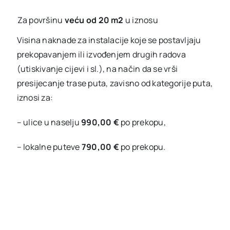
Za površinu
veću od 20 m2
u iznosu
Visina naknade za instalacije koje se postavljaju
prekopavanjem ili izvođenjem drugih radova
(utiskivanje cijevi i sl.), na način da se vrši
presijecanje trase puta, zavisno od kategorije puta,
iznosi za:
– ulice u naselju
990,00 €
po prekopu,
– lokalne puteve
790,00
€
po prekopu.