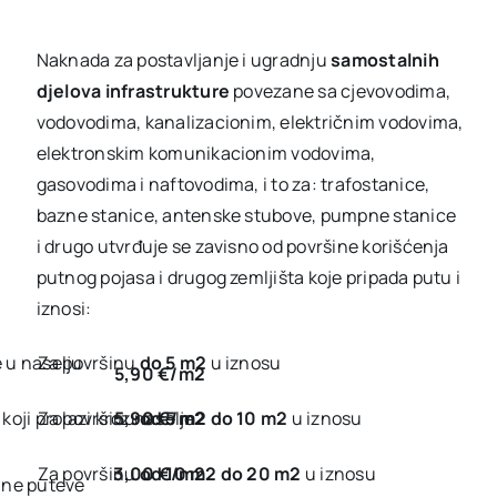
Naknada za postavljanje i ugradnju
samostalnih
djelova infrastrukture
povezane sa cjevovodima,
vodovodima, kanalizacionim, električnim vodovima,
elektronskim komunikacionim vodovima,
gasovodima i naftovodima, i to za: trafostanice,
bazne stanice, antenske stubove, pumpne stanice
i drugo utvrđuje se zavisno od površine korišćenja
putnog pojasa i drugog zemljišta koje pripada putu i
iznosi:
e u naselju
Za površinu
do 5 m2
u iznosu
5,90 €/m2
koji prolazi kroz naselje
Za površinu
5,90 €/m2
od 5 m2 do 10 m2
u iznosu
Za površinu
3,00 €/m2
od 10 m2 do 20 m2
u iznosu
lne puteve