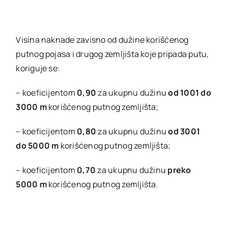
Visina naknade zavisno od dužine korišćenog
putnog pojasa i drugog zemljišta koje pripada putu,
koriguje se:
– koeficijentom
0,90
za ukupnu dužinu
od 1001 do
3000 m
korišćenog putnog zemljišta;
– koeficijentom
0,80
za ukupnu dužinu
od 3001
do 5000 m
korišćenog putnog zemljišta;
– koeficijentom
0,70
za ukupnu dužinu
preko
5000 m
korišćenog putnog zemljišta.