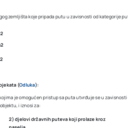
og zemljišta koje pripada putu u zavisnosti od kategorije put
m2
m2
m2
bjekata (
Odluka
):
ojima je omogućen pristup sa puta utvrđuje se u zavisnosti o
objektu, i iznosi za:
2) djelovi državnih puteva koji prolaze kroz
naselja