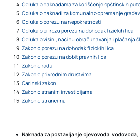
Odluka o naknadama za korišćenje opštinskih putev
Odluka o naknadi za komunalno opremanje građevi
Odluka o porezu na nepokretnosti
Odluka o prirezu porezu na dohodak fizičkih lica
Odluka o visini, načinu obračunavanja i plaćanja č
Zakon o porezu na dohodak fizickih lica
Zakon o porezu na dobit pravnih lica
Zakon o radu
Zakon o privrednim drustvima
Carinski zakon
Zakon o stranim investicijama
Zakon o strancima
Naknada za postavljanje cjevovoda, vodovoda, k