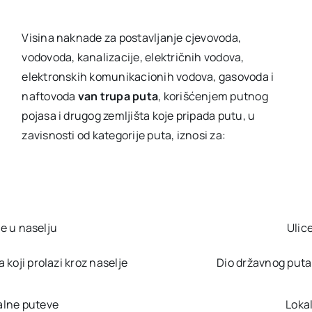
Visina naknade za postavljanje cjevovoda,
vodovoda, kanalizacije, električnih vodova,
elektronskih komunikacionih vodova, gasovoda i
naftovoda
van trupa puta
, korišćenjem putnog
pojasa i drugog zemljišta koje pripada putu, u
zavisnosti od kategorije puta, iznosi za:
ce u naselju
Ulic
 koji prolazi kroz naselje
Dio državnog puta 
alne puteve
Loka