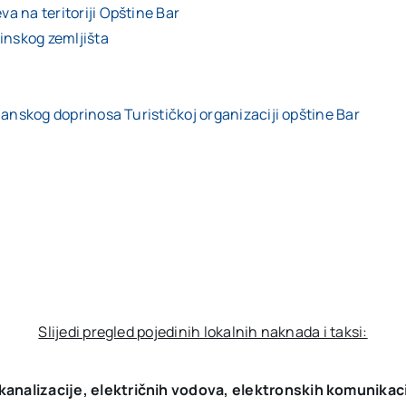
a na teritoriji Opštine Bar
nskog zemljišta
lanskog doprinosa Turističkoj organizaciji opštine Bar
Slijedi pregled pojedinih lokalnih naknada i taksi:
analizacije, električnih vodova, elektronskih komunikac