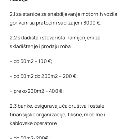
2.1 za stanice za snabdijevanje motornih vozila
gorivom sa pratećim sadržajem 3000 €,
2.2 skladišta i stovarišta namijenjeni za
skladištenje i prodaju roba
– do 50m2 – 100 €;
– od 50m2 do 200m2 – 200 €;
– preko 200m2 – 400 €;
2.3 banke, osiguravajuća društva i ostale
finansijske organizacije, fiksne, mobilne i
kablovske operatore
– do 50m2-200€;