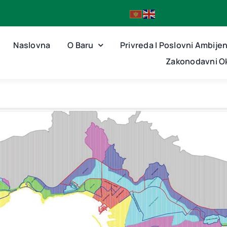
Naslovna
O Baru
Privreda I Poslovni Ambije
Zakonodavni Ok