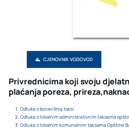
CJENOVNIK VODOVOD
Privrednicima koji svoju djelatn
plaćanja poreza, prireza,naknad
Odluka o boravišnoj taksi
Odluka o lokalnim administrativnim taksama opšti
Odluka o lokalnim komunalnim taksama Opštine B