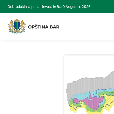
Skip
Dobrodošli na portal Invest in Bar9 Augusta, 2026
to
content