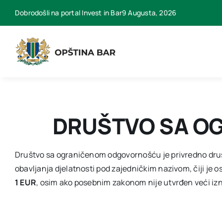
Skip
Dobrodošli na portal Invest in Bar9 Augusta, 2026
to
content
DRUŠTVO SA O
Društvo sa ograničenom odgovornošću je privredno društvo
obavljanja djelatnosti pod zajedničkim nazivom, čiji je o
1 EUR
, osim ako posebnim zakonom nije utvrđen veći izn