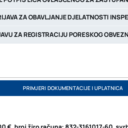
RIJAVA ZA OBAVLJANJE DJELATNOSTI INSP
RIJAVU ZA REGISTRACIJU PORESKOG OBVEZ
PRIMJERI DOKUMENTACIJE I UPLATNICA
00 €
, broj žiro računa:
832-3161017-60
, svr