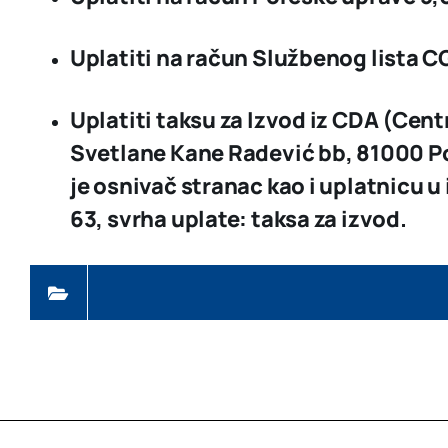
Uplatiti na račun Službenog lista C
Uplatiti taksu za Izvod iz CDA (Cen
Svetlane Kane Radević bb, 81000 Podg
je osnivač stranac kao i uplatnicu u
63
, svrha uplate: taksa za izvod.