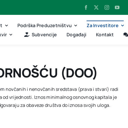
nt
Podrška Preduzetništvu
Za Investitore
vir
Subvencije
Događaji
Kontakt
ORNOŠĆU (DOO)
jem novčanih i nenovčanih sredstava (prava i stvari) radi
ija od vrijednosti. Iznos minimalnog osnovnog kapitala je
govaraju za obaveze društva do iznosa svojih uloga.