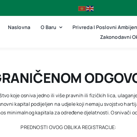
Naslovna
O Baru
Privreda I Poslovni Ambije
Zakonodavni Ok
GRANIČENOM ODGOV
 koje osniva jedno ili više pravnih ili fizičkih lica, ulagan
snovni kapital podijeljen na udjele koji nemaju svojstvo hart
os minimalnog kapitala za određene djelatnosti. Osnivači od
PREDNOSTI OVOG OBLIKA REGISTRACIJE: