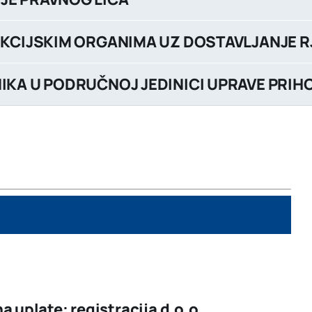
EKCIJSKIM ORGANIMA UZ DOSTAVLJANJE R
NIKA U PODRUČNOJ JEDINICI UPRAVE PRIHO
ha uplate: registracija d.o.o.