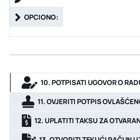
OPCIONO:
10. POTPISATI UGOVOR O RA
11. OVJERITI POTPIS OVLAŠĆEN
12. UPLATITI TAKSU ZA OTVAR
13. OTVORITI TEKUĆI RAČUN 