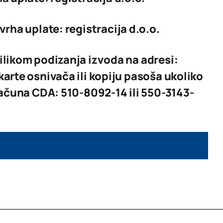
svrha uplate: registracija d.o.o.
ilikom podizanja izvoda na adresi:
karte osnivača ili kopiju pasoša ukoliko
 računa CDA:
510-8092-14
ili
550-3143-