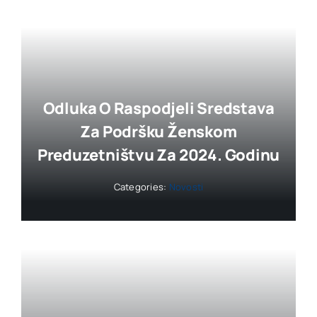
Odluka O Raspodjeli Sredstava
Za Podršku Ženskom
Preduzetništvu Za 2024. Godinu
Categories:
Novosti