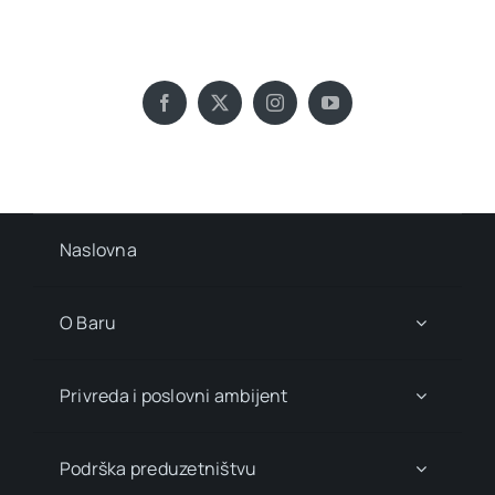
Naslovna
O Baru
Privreda i poslovni ambijent
Podrška preduzetništvu