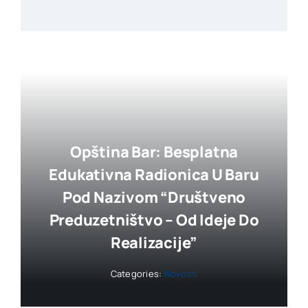
Opština Bar: Besplatna
Edukativna Radionica U Baru
Pod Nazivom “Društveno
Preduzetništvo – Od Ideje Do
Realizacije”
Categories:
Novosti